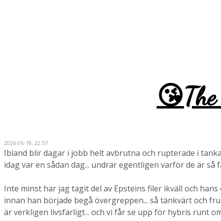
😘The 
2026-06-18, 22:57
Ibland blir dagar i jobb helt avbrutna och rupterade i tanka
idag var en sådan dag... undrar egentligen varför de är så få i
Inte minst har jag tagit del av Epsteins filer ikväll och h
innan han började begå övergreppen... så tänkvärt och fr
är verkligen livsfarligt... och vi får se upp för hybris runt om