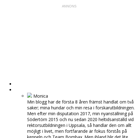
HEM
OM MIG
Monica
Min blogg har de första 8 åren främst handlat om två
saker; mina hundar och min resa i forskarutbildningen.
Men efter min disputation 2017, min nyanställning på
Södertörn 2015 och nu sedan 2020 heltidsanställd vid
rektorsutbildningen i Uppsala, så handlar den om allt
möjligt i livet, men fortfarande är fokus förstås på
kenneln och Team Bombax. Men ibland blir det lite