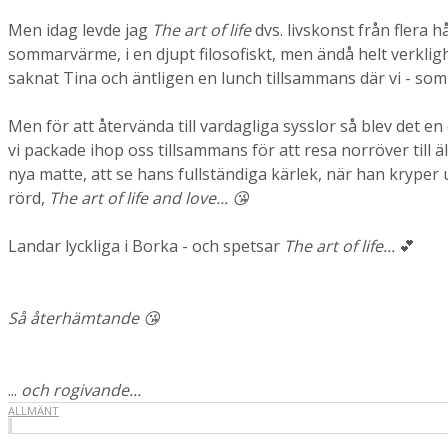
Men idag levde jag
The art of life
dvs. livskonst från flera 
sommarvärme, i en djupt filosofiskt, men ändå helt verkli
saknat Tina och äntligen en lunch tillsammans där vi - som 
Men för att återvända till vardagliga sysslor så blev det e
vi packade ihop oss tillsammans för att resa norröver till ä
nya matte, att se hans fullständiga kärlek, när han kryper u
rörd,
The art of life and love... 😘
Landar lyckliga i Borka - och spetsar
The art of life...
💕
Så återhämtande 😘
...
och rogivande...
ALLMÄNT