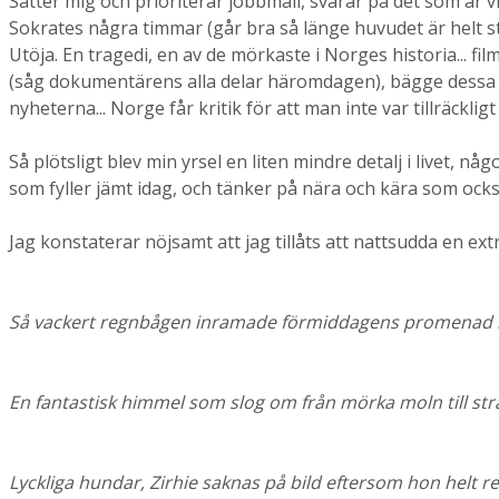
Sätter mig och prioriterar jobbmail, svarar på det som är v
Sokrates några timmar (går bra så länge huvudet är helt st
Utöja. En tragedi, en av de mörkaste i Norges historia... f
(såg dokumentärens alla delar häromdagen), bägge dessa hän
nyheterna... Norge får kritik för att man inte var tillräck
Så plötsligt blev min yrsel en liten mindre detalj i livet, n
som fyller jämt idag, och tänker på nära och kära som också 
Jag konstaterar nöjsamt att jag tillåts att nattsudda en e
Så vackert regnbågen inramade förmiddagens promenad i 
En fantastisk himmel som slog om från mörka moln till strå
Lyckliga hundar, Zirhie saknas på bild eftersom hon helt