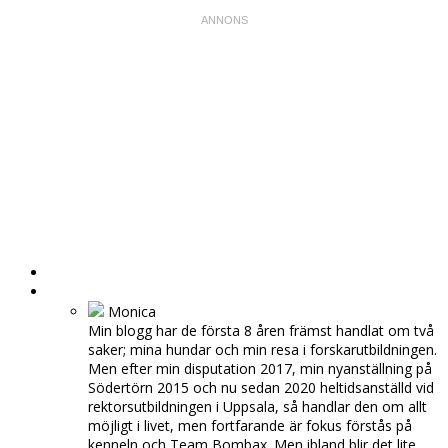
HEM
OM MIG
Monica
Min blogg har de första 8 åren främst handlat om två
saker; mina hundar och min resa i forskarutbildningen.
Men efter min disputation 2017, min nyanställning på
Södertörn 2015 och nu sedan 2020 heltidsanställd vid
rektorsutbildningen i Uppsala, så handlar den om allt
möjligt i livet, men fortfarande är fokus förstås på
kenneln och Team Bombax. Men ibland blir det lite