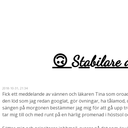
Monica
🙃 Stabilare 
2018-10-31, 21:34
Fick ett meddelande av vännen och läkaren Tina som oroades
den löd som jag redan googlat, gör övningar, ha tålamod, det 
sängen på morgonen bestämmer jag mig för att gå upp trots 
tar mig till och med runt på en härlig promenad i höstsol oc