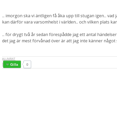
... imorgon ska vi äntligen få åka upp till stugan igen... va
kan därför vara varsomhelst i världen... och vilken plats kan
... för drygt två år sedan förespådde jag ett antal händelser 
det jag är mest förvånad över är att jag inte känner något so
ALLMÄNT
Gilla
0