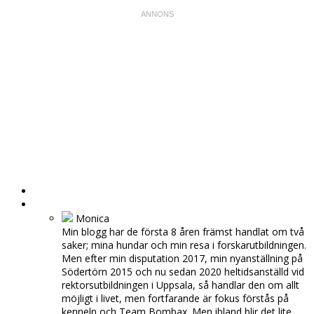
HEM
OM MIG
Monica
Min blogg har de första 8 åren främst handlat om två
saker; mina hundar och min resa i forskarutbildningen.
Men efter min disputation 2017, min nyanställning på
Södertörn 2015 och nu sedan 2020 heltidsanställd vid
rektorsutbildningen i Uppsala, så handlar den om allt
möjligt i livet, men fortfarande är fokus förstås på
kenneln och Team Bombax. Men ibland blir det lite