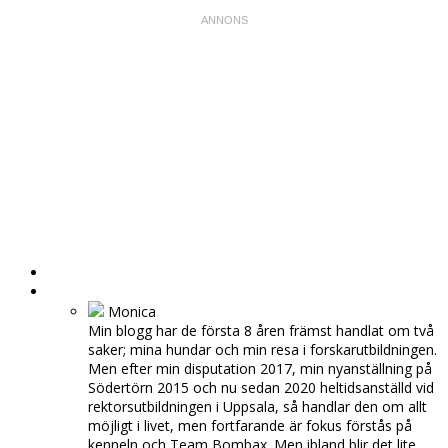
HEM
OM MIG
Monica
Min blogg har de första 8 åren främst handlat om två
saker; mina hundar och min resa i forskarutbildningen.
Men efter min disputation 2017, min nyanställning på
Södertörn 2015 och nu sedan 2020 heltidsanställd vid
rektorsutbildningen i Uppsala, så handlar den om allt
möjligt i livet, men fortfarande är fokus förstås på
kenneln och Team Bombax. Men ibland blir det lite