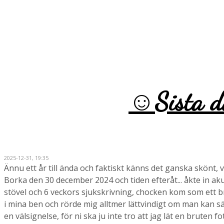
☺️Sista d
2025-12-31, 19:35
Ännu ett år till ända och faktiskt känns det ganska skönt, 
Borka den 30 december 2024 och tiden efteråt... åkte in aku
stövel och 6 veckors sjukskrivning, chocken kom som ett b
i mina ben och rörde mig alltmer lättvindigt om man kan säg
en välsignelse, för ni ska ju inte tro att jag lät en bruten f