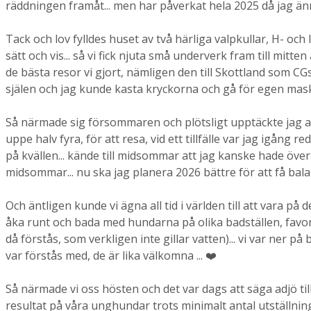
räddningen framåt... men har påverkat hela 2025 då jag änn
Tack och lov fylldes huset av två härliga valpkullar, H- oc
sätt och vis... så vi fick njuta små underverk fram till mitte
de bästa resor vi gjort, nämligen den till Skottland som CG
själen och jag kunde kasta kryckorna och gå för egen maskin
Så närmade sig försommaren och plötsligt upptäckte jag alla u
uppe halv fyra, för att resa, vid ett tillfälle var jag igån
på kvällen... kände till midsommar att jag kanske hade öve
midsommar... nu ska jag planera 2026 bättre för att få bala
Och äntligen kunde vi ägna all tid i världen till att vara 
åka runt och bada med hundarna på olika badställen, favori
då förstås, som verkligen inte gillar vatten)... vi var ner
var förstås med, de är lika välkomna ... ❤️
Så närmade vi oss hösten och det var dags att säga adjö t
resultat på våra unghundar trots minimalt antal utställnin