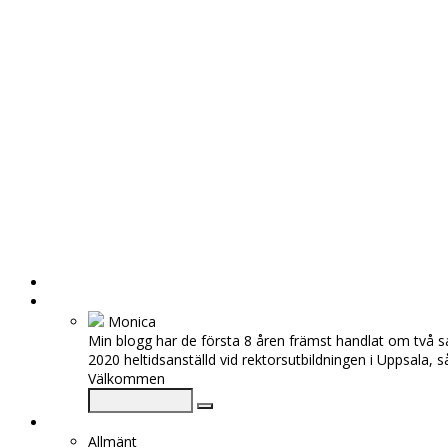
HEM
OM MIG
Monica
Min blogg har de första 8 åren främst handlat om två s
2020 heltidsanställd vid rektorsutbildningen i Uppsala, 
Välkommen
KATEGORIER
Allmänt