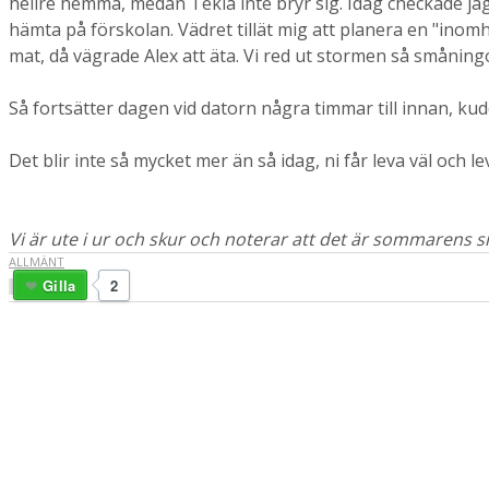
hellre hemma, medan Tekla inte bryr sig. Idag checkade jag 
hämta på förskolan. Vädret tillät mig att planera en "inomhu
mat, då vägrade Alex att äta. Vi red ut stormen så småni
Så fortsätter dagen vid datorn några timmar till innan, ku
Det blir inte så mycket mer än så idag, ni får leva väl och lev
Vi är ute i ur och skur och noterar att det är sommarens s
ALLMÄNT
Gilla
2