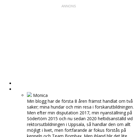
HEM
OM MIG
Monica
Min blogg har de första 8 åren främst handlat om två
saker; mina hundar och min resa i forskarutbildningen.
Men efter min disputation 2017, min nyanställning på
Södertörn 2015 och nu sedan 2020 heltidsanställd vid
rektorsutbildningen i Uppsala, så handlar den om allt
möjligt i livet, men fortfarande är fokus förstås på
kenneln och Team Bombax. Men ibland blir det lite