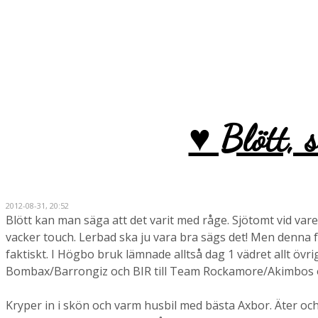
♥ Blött, s
2012-08-31, 20:52
Blött kan man säga att det varit med råge. Sjötomt vid var
vacker touch. Lerbad ska ju vara bra sägs det! Men denna 
faktiskt. I Högbo bruk lämnade alltså dag 1 vädret allt övri
Bombax/Barrongiz och BIR till Team Rockamore/Akimbos och
Kryper in i skön och varm husbil med bästa Axbor. Äter och