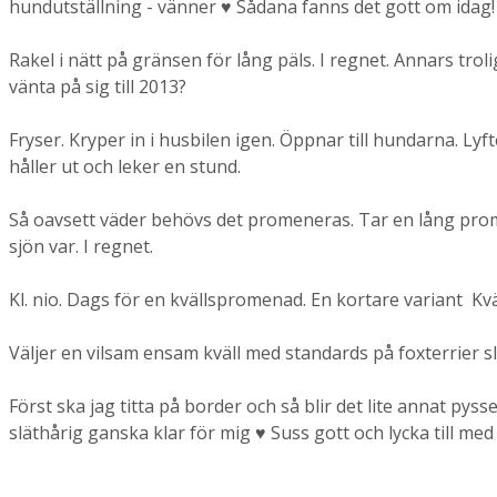
hundutställning - vänner ♥ Sådana fanns det gott om idag! 
Rakel i nätt på gränsen för lång päls. I regnet. Annars trol
vänta på sig till 2013?
Fryser. Kryper in i husbilen igen. Öppnar till hundarna. Ly
håller ut och leker en stund.
Så oavsett väder behövs det promeneras. Tar en lång promen
sjön var. I regnet.
Kl. nio. Dags för en kvällspromenad. En kortare variant Kvä
Väljer en vilsam ensam kväll med standards på foxterrier sl
Först ska jag titta på border och så blir det lite annat pys
släthårig ganska klar för mig ♥ Suss gott och lycka till med