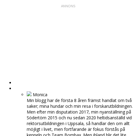
HEM
OM MIG
Monica
Min blogg har de första 8 åren främst handlat om två
saker; mina hundar och min resa i forskarutbildningen.
Men efter min disputation 2017, min nyanställning på
Södertörn 2015 och nu sedan 2020 heltidsanställd vid
rektorsutbildningen i Uppsala, så handlar den om allt
möjligt i livet, men fortfarande är fokus förstås på
kenneln och Team Bombax. Men ibland blir det lite