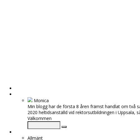
HEM
OM MIG
Monica
Min blogg har de första 8 åren främst handlat om två s
2020 heltidsanställd vid rektorsutbildningen i Uppsala, 
Välkommen
KATEGORIER
Allmänt