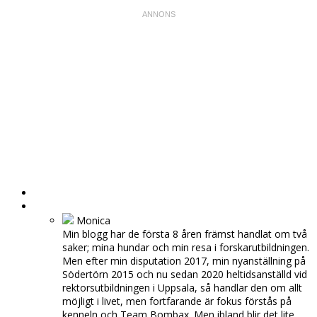
HEM
OM MIG
Monica
Min blogg har de första 8 åren främst handlat om två
saker; mina hundar och min resa i forskarutbildningen.
Men efter min disputation 2017, min nyanställning på
Södertörn 2015 och nu sedan 2020 heltidsanställd vid
rektorsutbildningen i Uppsala, så handlar den om allt
möjligt i livet, men fortfarande är fokus förstås på
kenneln och Team Bombax. Men ibland blir det lite