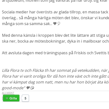
årsjubileum, molnen som jag vandrat på har dröjt sig kvar 
Sociala medier har överösts av glada tillrop, en massa tack
överlag... så många härliga möten det blev, önskar vi kunde 
många som sa samma sak... 🧡🎈
Med denna känsla i kroppen blev det lite lättare att stiga u
ska ner, bocka av mötesbokningar, dyka in i mailboxar oc
Att avsluta dagen med träningspass på Friskis och Svettis blev 
Lilla Flora tv och Fläcka th har somnat på vetekudden, när 
Flora har vi varit oroliga för då hon inte växt och inte gått 
har vi kämpat dag som natt, men nu har hon börjat äta kött
good-mode" 🧡😘
ALLMÄNT
Gilla
5