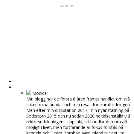
HEM
OM MIG
Monica
Min blogg har de första 8 åren främst handlat om två
saker; mina hundar och min resa i forskarutbildningen.
Men efter min disputation 2017, min nyanställning på
Södertörn 2015 och nu sedan 2020 heltidsanställd vid
rektorsutbildningen i Uppsala, så handlar den om allt
möjligt i livet, men fortfarande är fokus förstås på
kenneln och Team Bombax. Men ibland blir det lite