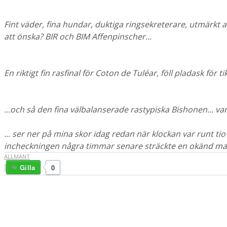
Fint väder, fina hundar, duktiga ringsekreterare, utmärkt
att önska? BIR och BIM Affenpinscher...
En riktigt fin rasfinal för Coton de Tuléar, föll pladask för t
...och så den fina välbalanserade rastypiska Bishonen... v
... ser ner på mina skor idag redan när klockan var runt tio 
incheckningen några timmar senare sträckte en okänd man 
ALLMÄNT
Gilla
0