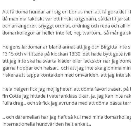
Att få döma hundar är i sig en bonus men att få göra det i Fi
då mamma faktiskt var ett finskt krigsbarn, såklart hjärtat 
och arrangörer, snyggt ordnat, ordning och reda och all infor
domarkollegor är heller inte fel, nej, tvärtom... så många sk
Helgens lärdomar är bland annat att jag och Birgitta inte ska
13:15 och vi tittade på klockan 13:30, det hade bytt gate (vi
att jag inte ska ha svarta kläder eller lackskor när jag 
gärna hoppar och hälsar... och att jag inte ska glömma min
riskera att tappa kontakten med omvärlden, att jag inte ska b
Hela helgen fick jag möjligheten att döma favoritraser, på l
fin Cotte jag hittade i veteranklass tikar, ja, jag kan inte rä
fulla drag... och så fick jag avrunda med att döma bästa terr
... och däremellan har jag haft så kul med mina domarkollego
internationella hundvärlden helt enkelt...