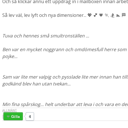
Och så klickar ännu ett uppdrag in i mailboxen innan arbetsdag
Så lev väl, lev lyft och nya dimensioner... 💖 💕 💗 🏃 🏂 🏊 🏁
Tuva och hennes små smultronställen ...
Ben var en mycket noggrann och omdömesfull herre som i prin
pojke...
Sam var lite mer valpig och pysslade lite mer innan han til
godkänd blev han utan tvekan...
Min fina spårskog... helt underbar att leva i och vara en del
ALLMÄNT
Gilla
4