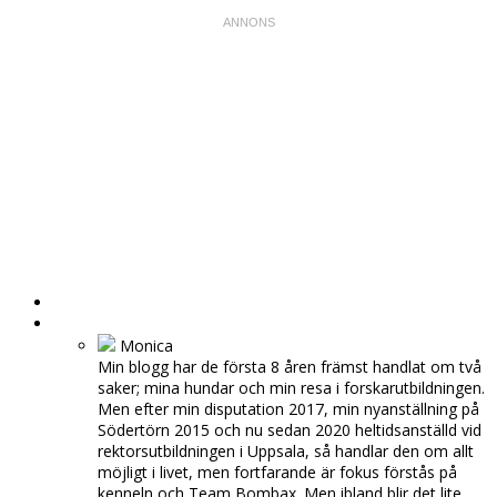
HEM
OM MIG
Monica
Min blogg har de första 8 åren främst handlat om två
saker; mina hundar och min resa i forskarutbildningen.
Men efter min disputation 2017, min nyanställning på
Södertörn 2015 och nu sedan 2020 heltidsanställd vid
rektorsutbildningen i Uppsala, så handlar den om allt
möjligt i livet, men fortfarande är fokus förstås på
kenneln och Team Bombax. Men ibland blir det lite