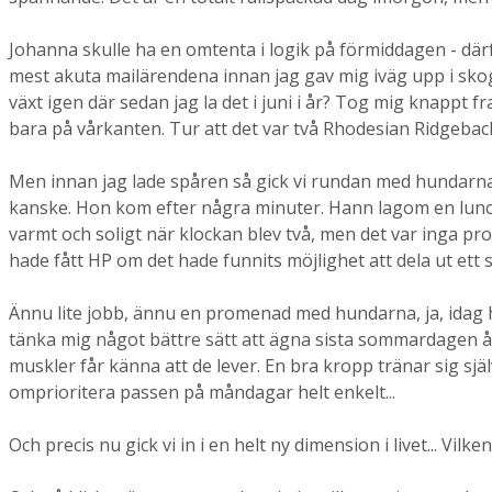
Johanna skulle ha en omtenta i logik på förmiddagen - där
mest akuta mailärendena innan jag gav mig iväg upp i sko
växt igen där sedan jag la det i juni i år? Tog mig knappt 
bara på vårkanten. Tur att det var två Rhodesian Ridgeback
Men innan jag lade spåren så gick vi rundan med hundarna.
kanske. Hon kom efter några minuter. Hann lagom en lunch
varmt och soligt när klockan blev två, men det var inga p
hade fått HP om det hade funnits möjlighet att dela ut ett 
Ännu lite jobb, ännu en promenad med hundarna, ja, idag har
tänka mig något bättre sätt att ägna sista sommardagen åt.
muskler får känna att de lever. En bra kropp tränar sig sj
omprioritera passen på måndagar helt enkelt...
Och precis nu gick vi in i en helt ny dimension i livet... Vilke