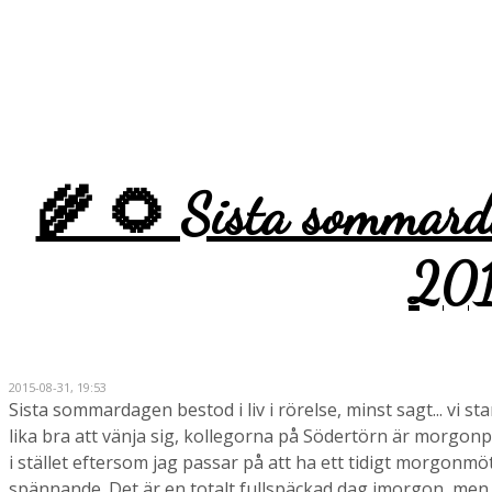
🌾 🌻 Sista sommard
201
2015-08-31, 19:53
Sista sommardagen bestod i liv i rörelse, minst sagt... vi s
lika bra att vänja sig, kollegorna på Södertörn är morgonp
i stället eftersom jag passar på att ha ett tidigt morgonmö
spännande. Det är en totalt fullspäckad dag imorgon, men d