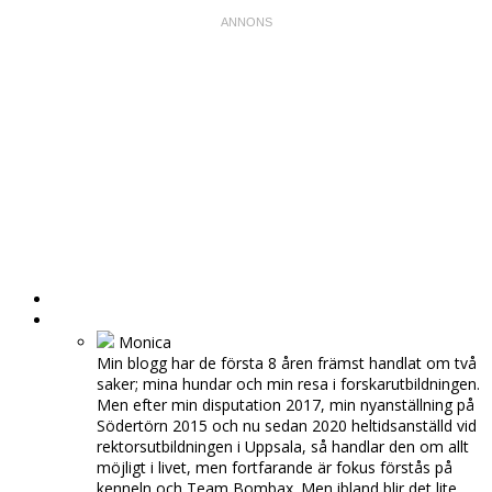
HEM
OM MIG
Monica
Min blogg har de första 8 åren främst handlat om två
saker; mina hundar och min resa i forskarutbildningen.
Men efter min disputation 2017, min nyanställning på
Södertörn 2015 och nu sedan 2020 heltidsanställd vid
rektorsutbildningen i Uppsala, så handlar den om allt
möjligt i livet, men fortfarande är fokus förstås på
kenneln och Team Bombax. Men ibland blir det lite