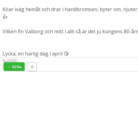
Köar iväg hemåt och drar i handbromsen, byter om, njuter
👍
Vilken fin Valborg och mitt i allt så är det ju kungens 80-å
Lycka, en härlig dag i april 😘
ALLMÄNT
Gilla
0