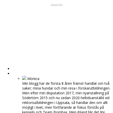
HEM
OM MIG
Monica
Min blogg har de första 8 åren främst handlat om två
saker; mina hundar och min resa i forskarutbildningen.
Men efter min disputation 2017, min nyanställning på
Södertörn 2015 och nu sedan 2020 heltidsanställd vid
rektorsutbildningen i Uppsala, så handlar den om allt
möjligt i livet, men fortfarande är fokus förstås på
kenneln och Team Bombax. Men ibland blir det lite