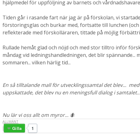
hjälpmedel för uppföljning av barnets och vårdnadshavaren
Tiden går i rasande fart när jag är på förskolan, vi starta
förstoringsglas och burkar med, fortsatte till lunchen (och
reflekterade med förskolläraren, tittade på möjlig förbättri
Rullade hemåt glad och nöjd och med stor tilltro inför försk
måndag vid ledningshandledningen, det blir spännande... me
sommaren... vilken härlig tid...
En så tilltalande mall för utvecklingssamtal det blev... m
uppskattade, det blev nu en meningsfull dialog i samtalet..
Nu lär vi oss allt om myror... 🐜
ALLMÄNT
Gilla
1