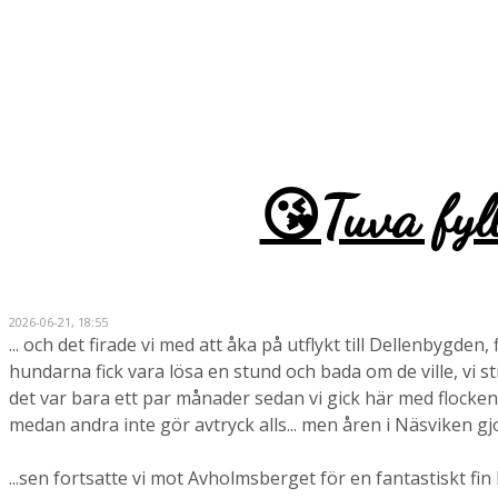
😘Tuva fyll
2026-06-21, 18:55
... och det firade vi med att åka på utflykt till Dellenbygden
hundarna fick vara lösa en stund och bada om de ville, vi s
det var bara ett par månader sedan vi gick här med flocken 
medan andra inte gör avtryck alls... men åren i Näsviken gj
...sen fortsatte vi mot Avholmsberget för en fantastiskt fin