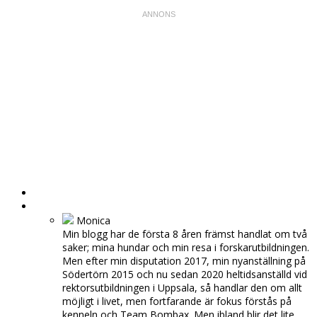
HEM
OM MIG
Monica
Min blogg har de första 8 åren främst handlat om två
saker; mina hundar och min resa i forskarutbildningen.
Men efter min disputation 2017, min nyanställning på
Södertörn 2015 och nu sedan 2020 heltidsanställd vid
rektorsutbildningen i Uppsala, så handlar den om allt
möjligt i livet, men fortfarande är fokus förstås på
kenneln och Team Bombax. Men ibland blir det lite