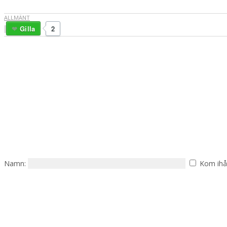
ALLMÄNT
Gilla
2
Namn:
Kom ihå